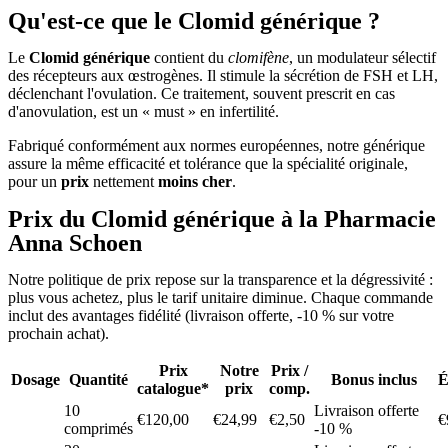
Qu'est-ce que le Clomid générique ?
Le
Clomid générique
contient du
clomifène
, un modulateur sélectif
des récepteurs aux œstrogènes. Il stimule la sécrétion de FSH et LH,
déclenchant l'ovulation. Ce traitement, souvent prescrit en cas
d'anovulation, est un « must » en infertilité.
Fabriqué conformément aux normes européennes, notre générique
assure la même efficacité et tolérance que la spécialité originale,
pour un
prix
nettement
moins cher
.
Prix du Clomid générique à la Pharmacie
Anna Schoen
Notre politique de prix repose sur la transparence et la dégressivité :
plus vous achetez, plus le tarif unitaire diminue. Chaque commande
inclut des avantages fidélité (livraison offerte, -10 % sur votre
prochain achat).
Prix
Notre
Prix /
Dosage
Quantité
Bonus inclus
É
catalogue*
prix
comp.
10
Livraison offerte
€120,00
€24,99
€2,50
€
comprimés
-10 %