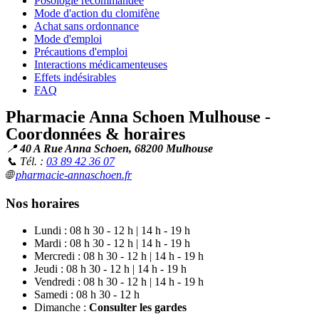
Posologie recommandée
Mode d'action du clomifène
Achat sans ordonnance
Mode d'emploi
Précautions d'emploi
Interactions médicamenteuses
Effets indésirables
FAQ
Pharmacie Anna Schoen Mulhouse -
Coordonnées & horaires
📍
40 A Rue Anna Schoen, 68200 Mulhouse
📞 Tél. :
03 89 42 36 07
🌐
pharmacie-annaschoen.fr
Nos horaires
Lundi : 08 h 30 - 12 h | 14 h - 19 h
Mardi : 08 h 30 - 12 h | 14 h - 19 h
Mercredi : 08 h 30 - 12 h | 14 h - 19 h
Jeudi : 08 h 30 - 12 h | 14 h - 19 h
Vendredi : 08 h 30 - 12 h | 14 h - 19 h
Samedi : 08 h 30 - 12 h
Dimanche :
Consulter les gardes