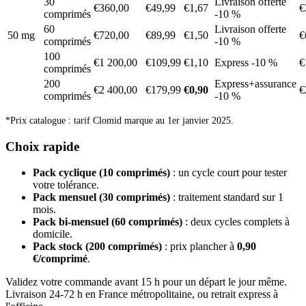
30
Livraison offerte
€360,00
€49,99
€1,67
€
comprimés
-10 %
60
Livraison offerte
50 mg
€720,00
€89,99
€1,50
€
comprimés
-10 %
100
€1 200,00
€109,99
€1,10
Express -10 %
€
comprimés
200
Express+assurance
€2 400,00
€179,99
€0,90
€
comprimés
-10 %
*Prix catalogue : tarif Clomid marque au 1er janvier 2025.
Choix rapide
Pack cyclique (10 comprimés)
: un cycle court pour tester
votre tolérance.
Pack mensuel (30 comprimés)
: traitement standard sur 1
mois.
Pack bi-mensuel (60 comprimés)
: deux cycles complets à
domicile.
Pack stock (200 comprimés)
: prix plancher à
0,90
€/comprimé
.
Validez votre commande avant 15 h pour un départ le jour même.
Livraison 24-72 h en France métropolitaine, ou retrait express à