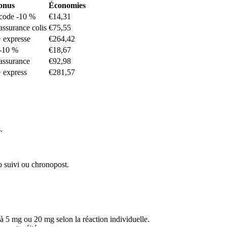
onus
Économies
 code -10 %
€14,31
 assurance colis
€75,55
+ expresse
€264,42
 -10 %
€18,67
 assurance
€92,98
+ express
€281,57
.
 suivi ou chronopost.
à 5 mg ou 20 mg selon la réaction individuelle.