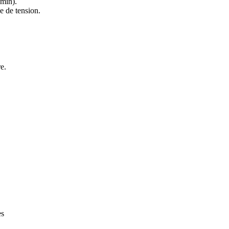
 min).
se de tension.
e.
es