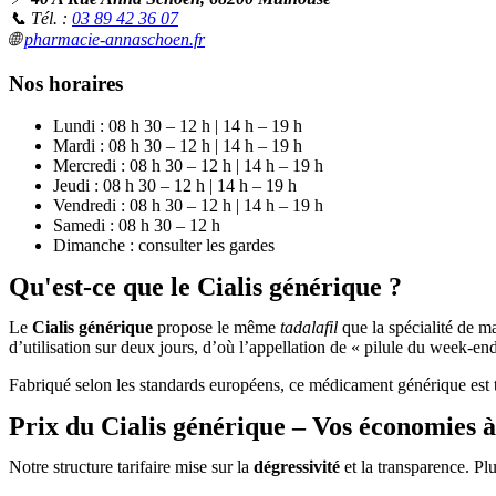
📞 Tél. :
03 89 42 36 07
🌐
pharmacie-annaschoen.fr
Nos horaires
Lundi : 08 h 30 – 12 h | 14 h – 19 h
Mardi : 08 h 30 – 12 h | 14 h – 19 h
Mercredi : 08 h 30 – 12 h | 14 h – 19 h
Jeudi : 08 h 30 – 12 h | 14 h – 19 h
Vendredi : 08 h 30 – 12 h | 14 h – 19 h
Samedi : 08 h 30 – 12 h
Dimanche : consulter les gardes
Qu'est-ce que le Cialis générique ?
Le
Cialis générique
propose le même
tadalafil
que la spécialité de m
d’utilisation sur deux jours, d’où l’appellation de « pilule du week-end
Fabriqué selon les standards européens, ce médicament générique est
Prix du Cialis générique – Vos économies 
Notre structure tarifaire mise sur la
dégressivité
et la transparence. Pl