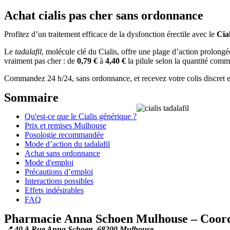
Achat cialis pas cher sans ordonnance
Profitez d’un traitement efficace de la dysfonction érectile avec le
Cial
Le
tadalafil
, molécule clé du Cialis, offre une plage d’action prolong
vraiment pas cher : de
0,79 €
à
4,40 €
la pilule selon la quantité com
Commandez 24 h/24, sans ordonnance, et recevez votre colis discret e
Sommaire
Qu'est-ce que le Cialis générique ?
Prix et remises Mulhouse
Posologie recommandée
Mode d’action du tadalafil
Achat sans ordonnance
Mode d'emploi
Précautions d’emploi
Interactions possibles
Effets indésirables
FAQ
Pharmacie Anna Schoen Mulhouse – Coord
📍
40 A Rue Anna Schoen, 68200 Mulhouse