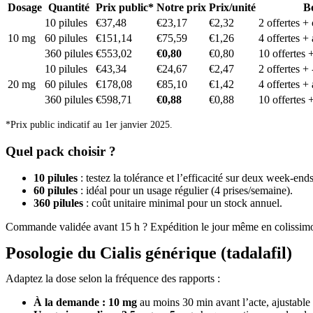
Dosage
Quantité
Prix public*
Notre prix
Prix/unité
B
10 pilules
€37,48
€23,17
€2,32
2 offertes +
10 mg
60 pilules
€151,14
€75,59
€1,26
4 offertes +
360 pilules
€553,02
€0,80
€0,80
10 offertes 
10 pilules
€43,34
€24,67
€2,47
2 offertes +
20 mg
60 pilules
€178,08
€85,10
€1,42
4 offertes +
360 pilules
€598,71
€0,88
€0,88
10 offertes 
*Prix public indicatif au 1er janvier 2025.
Quel pack choisir ?
10 pilules
: testez la tolérance et l’efficacité sur deux week-ends
60 pilules
: idéal pour un usage régulier (4 prises/semaine).
360 pilules
: coût unitaire minimal pour un stock annuel.
Commande validée avant 15 h ? Expédition le jour même en colissimo
Posologie du Cialis générique (tadalafil)
Adaptez la dose selon la fréquence des rapports :
À la demande :
10 mg
au moins 30 min avant l’acte, ajustable 