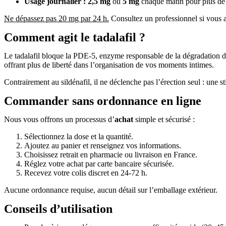
Usage journalier :
2,5 mg
ou
5 mg
chaque matin pour plus de 
Ne dépassez pas 20 mg par 24 h.
Consultez un professionnel si vous a
Comment agit le tadalafil ?
Le tadalafil bloque la PDE-5, enzyme responsable de la dégradation du
offrant plus de liberté dans l’organisation de vos moments intimes.
Contrairement au sildénafil, il ne déclenche pas l’érection seul : une s
Commander sans ordonnance en ligne
Nous vous offrons un processus d’
achat
simple et sécurisé :
Sélectionnez la dose et la quantité.
Ajoutez au panier et renseignez vos informations.
Choisissez retrait en pharmacie ou livraison en France.
Réglez votre achat par carte bancaire sécurisée.
Recevez votre colis discret en 24-72 h.
Aucune ordonnance requise, aucun détail sur l’emballage extérieur.
Conseils d’utilisation