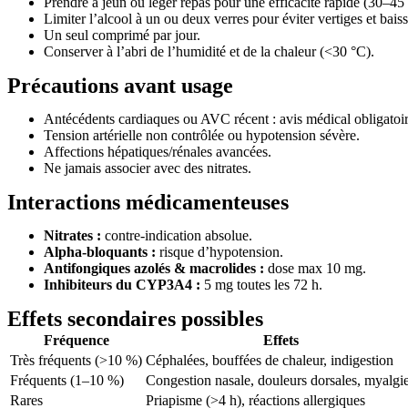
Prendre à jeun ou léger repas pour une efficacité rapide (30–45
Limiter l’alcool à un ou deux verres pour éviter vertiges et bais
Un seul comprimé par jour.
Conserver à l’abri de l’humidité et de la chaleur (<30 °C).
Précautions avant usage
Antécédents cardiaques ou AVC récent : avis médical obligatoir
Tension artérielle non contrôlée ou hypotension sévère.
Affections hépatiques/rénales avancées.
Ne jamais associer avec des nitrates.
Interactions médicamenteuses
Nitrates :
contre-indication absolue.
Alpha-bloquants :
risque d’hypotension.
Antifongiques azolés & macrolides :
dose max 10 mg.
Inhibiteurs du CYP3A4 :
5 mg toutes les 72 h.
Effets secondaires possibles
Fréquence
Effets
Très fréquents (>10 %)
Céphalées, bouffées de chaleur, indigestion
Fréquents (1–10 %)
Congestion nasale, douleurs dorsales, myalgi
Rares
Priapisme (>4 h), réactions allergiques