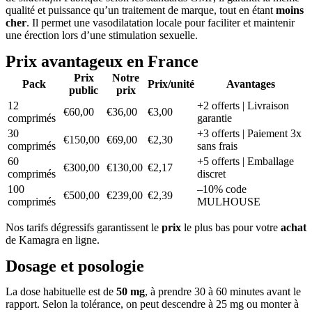
qualité et puissance qu’un traitement de marque, tout en étant
moins
cher
. Il permet une vasodilatation locale pour faciliter et maintenir
une érection lors d’une stimulation sexuelle.
Prix avantageux en France
Prix
Notre
Pack
Prix/unité
Avantages
public
prix
12
+2 offerts | Livraison
€60,00
€36,00
€3,00
comprimés
garantie
30
+3 offerts | Paiement 3x
€150,00
€69,00
€2,30
comprimés
sans frais
60
+5 offerts | Emballage
€300,00
€130,00
€2,17
comprimés
discret
100
–10% code
€500,00
€239,00
€2,39
comprimés
MULHOUSE
Nos tarifs dégressifs garantissent le
prix
le plus bas pour votre
achat
de Kamagra en ligne.
Dosage et posologie
La dose habituelle est de
50 mg
, à prendre 30 à 60 minutes avant le
rapport. Selon la tolérance, on peut descendre à 25 mg ou monter à