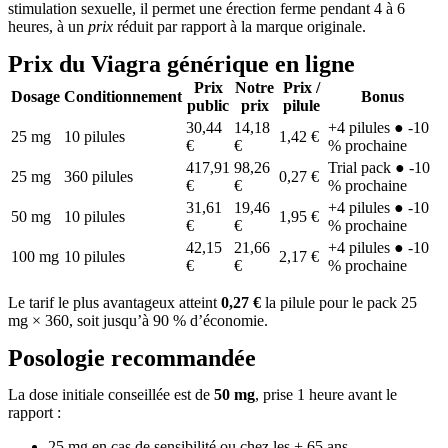
stimulation sexuelle, il permet une érection ferme pendant 4 à 6
heures, à un
prix
réduit par rapport à la marque originale.
Prix du Viagra générique en ligne
Prix
Notre
Prix /
Dosage
Conditionnement
Bonus
public
prix
pilule
30,44
14,18
+4 pilules ● -10
25 mg
10 pilules
1,42 €
€
€
% prochaine
417,91
98,26
Trial pack ● -10
25 mg
360 pilules
0,27 €
€
€
% prochaine
31,61
19,46
+4 pilules ● -10
50 mg
10 pilules
1,95 €
€
€
% prochaine
42,15
21,66
+4 pilules ● -10
100 mg
10 pilules
2,17 €
€
€
% prochaine
Le tarif le plus avantageux atteint
0,27 €
la pilule pour le pack 25
mg × 360, soit jusqu’à 90 % d’économie.
Posologie recommandée
La dose initiale conseillée est de
50 mg
, prise 1 heure avant le
rapport :
25 mg en cas de sensibilité ou chez les + 65 ans.